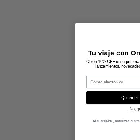
Tu viaje con O
Obtén 10% OFF en tu primera 
lanzamientos, novedades 
Email
Quiero mi
No, g
Al suscribirte, autorizas el t