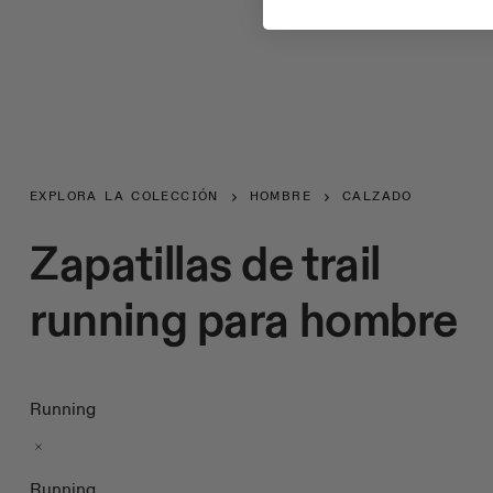
EXPLORA LA COLECCIÓN
HOMBRE
CALZADO
Zapatillas de trail
running para hombre
Running
Running