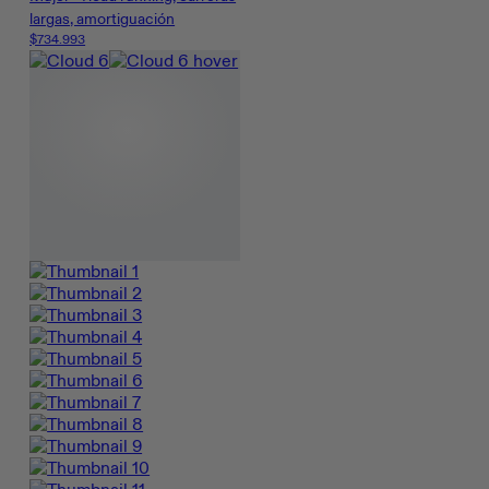
largas, amortiguación
$734.993