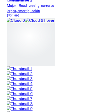
Cloudmonster 2
Mujer - Road running, carreras
largas, amortiguación
$734.993