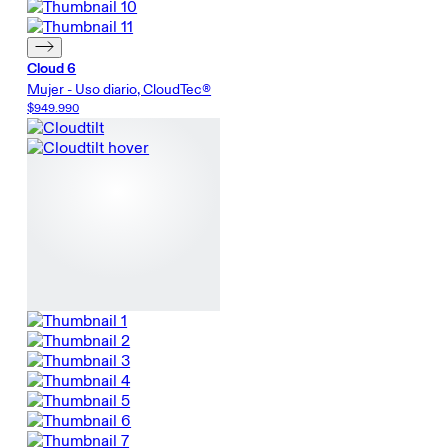
Cloud 6
Mujer - Uso diario, CloudTec®
$949.990