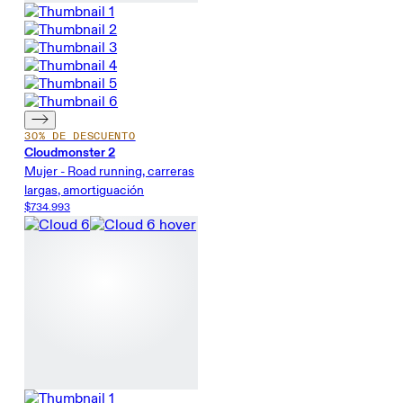
30% DE DESCUENTO
Cloudmonster 2
Mujer - Road running, carreras
largas, amortiguación
$734.993