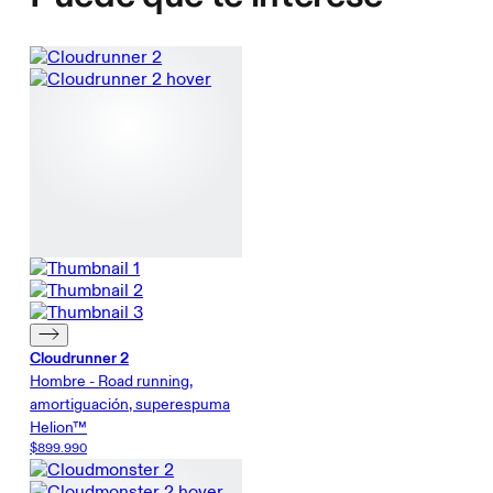
Cloudrunner 2
Hombre - Road running,
amortiguación, superespuma
Helion™
$899.990