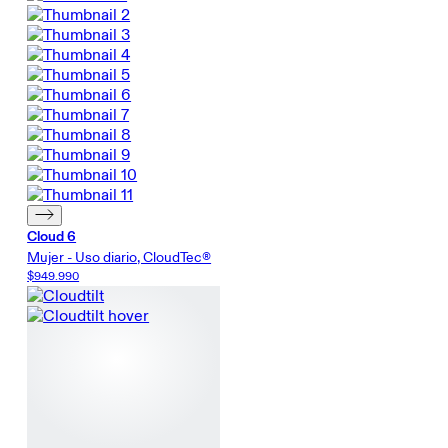
Cloud 6
Mujer - Uso diario, CloudTec®
$949.990