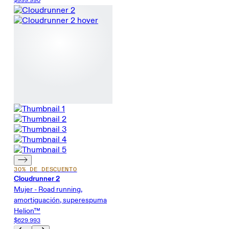
$999.990
30% DE DESCUENTO
Cloudrunner 2
Mujer - Road running,
amortiguación, superespuma
Helion™
$629.993