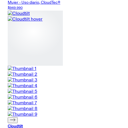
Mujer - Uso diario, CloudTec®
$949.990
Cloudtilt