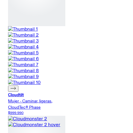
Cloudtilt
Mujer - Caminar, ligeras,
CloudTec® Phase
$999.990