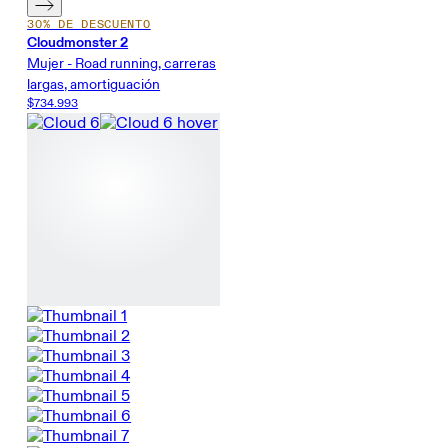
30% DE DESCUENTO
Cloudmonster 2
Mujer - Road running, carreras
largas, amortiguación
$734.993