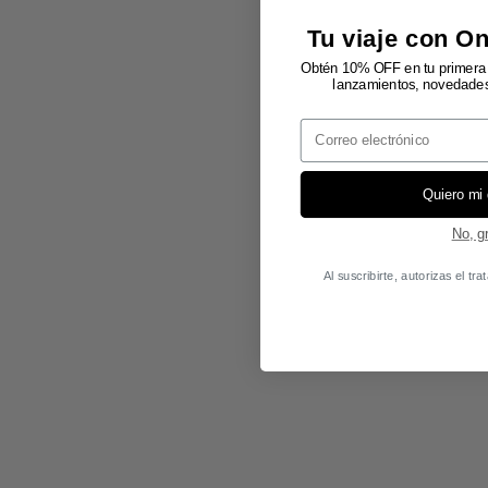
Tu viaje con O
Obtén 10% OFF en tu primera 
lanzamientos, novedades 
Email
Quiero mi
No, g
Al suscribirte, autorizas el t