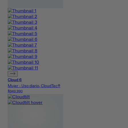
Cloud 6
Mujer - Uso diario, CloudTec®
$949.990