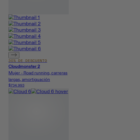
30% DE DESCUENTO
Cloudmonster 2
Mujer - Road running, carreras
largas, amortiguación
$734.993