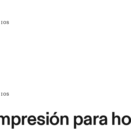
RIOS
RIOS
mpresión para h