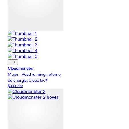
Cloudmonster
Mujer - Road running, retorno
de energía, CloudTec®
$999.990