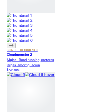
30% DE DESCUENTO
Cloudmonster 2
Mujer - Road running, carreras
largas, amortiguación
$734.993