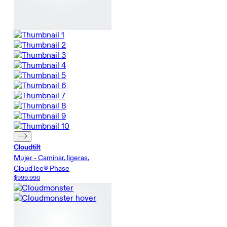
Cloudtilt
Mujer - Caminar, ligeras,
CloudTec® Phase
$999.990