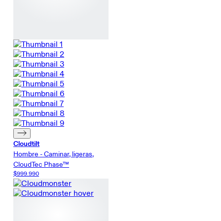
Cloudtilt
Hombre - Caminar, ligeras,
CloudTec Phase™
$999.990