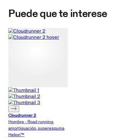
Puede que te interese
Cloudrunner 2
Hombre - Road running,
amortiguación, superespuma
Helion™