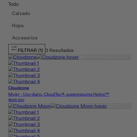
Todo
Calzado
Ropa
Accesorios
FILTRAR
(1)
3
Resultados
Cloudzone
Mujer - Uso diario, CloudTec®, superespuma Helion™
$899.990