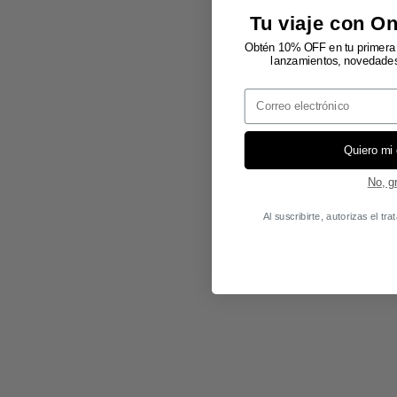
Tu viaje con O
Obtén 10% OFF en tu primera 
lanzamientos, novedades 
Email
Quiero mi
No, g
Al suscribirte, autorizas el t