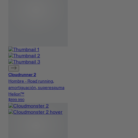
Cloudrunner 2
Hombre - Road running,
amortiguación, superespuma
Helion™
$899.990