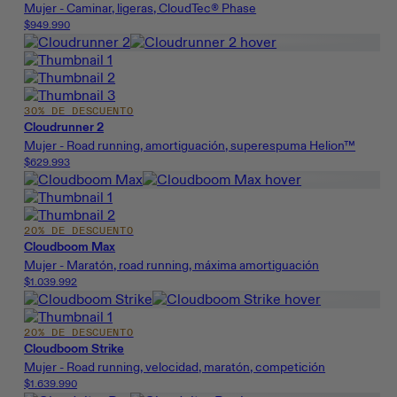
Mujer - Caminar, ligeras, CloudTec® Phase
$949.990
30% DE DESCUENTO
Cloudrunner 2
Mujer - Road running, amortiguación, superespuma Helion™
$629.993
20% DE DESCUENTO
Cloudboom Max
Mujer - Maratón, road running, máxima amortiguación
$1.039.992
20% DE DESCUENTO
Cloudboom Strike
Mujer - Road running, velocidad, maratón, competición
$1.639.990