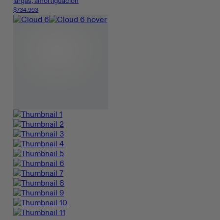
largas, amortiguación
$734.993