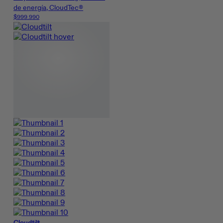
de energía, CloudTec®
$999.990
Cloudtilt