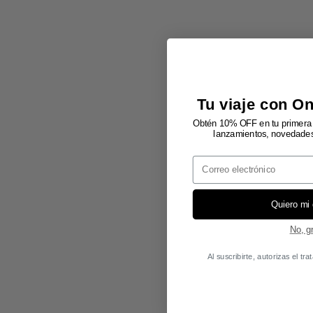
Tu viaje con O
Obtén 10% OFF en tu primera 
lanzamientos, novedades 
Email
Quiero mi
No, g
Al suscribirte, autorizas el t