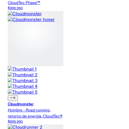
CloudTec Phase™
$999.990
Cloudmonster
Hombre - Road running,
retorno de energía, CloudTec®
$999.990