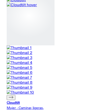
Cloudtilt
Mujer - Caminar, ligeras,