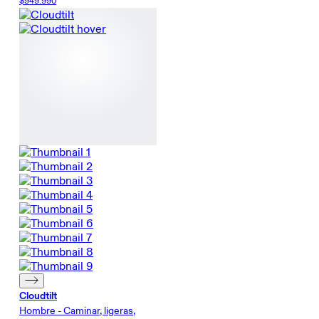
$949.990
Cloudtilt
Hombre - Caminar, ligeras,