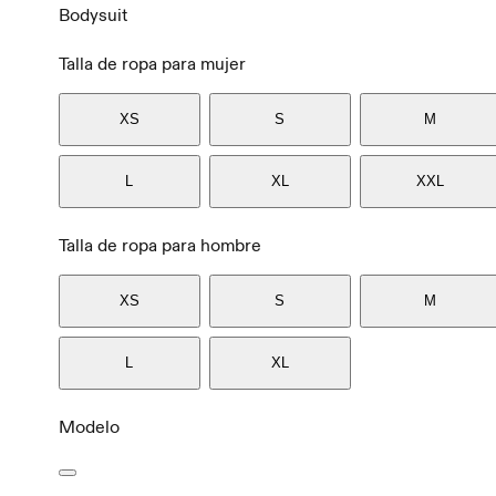
Bodysuit
Talla de ropa para mujer
XS
S
M
L
XL
XXL
Talla de ropa para hombre
XS
S
M
L
XL
Modelo