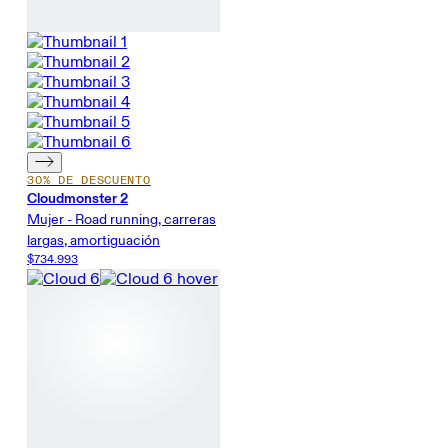
30% DE DESCUENTO
Cloudmonster 2
Mujer - Road running, carreras
largas, amortiguación
$734.993