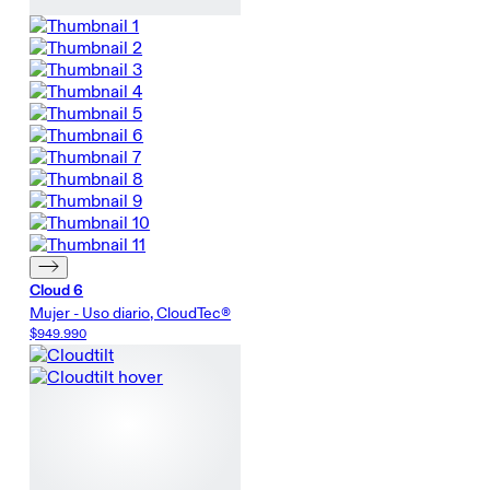
Cloud 6
Mujer - Uso diario, CloudTec®
$949.990