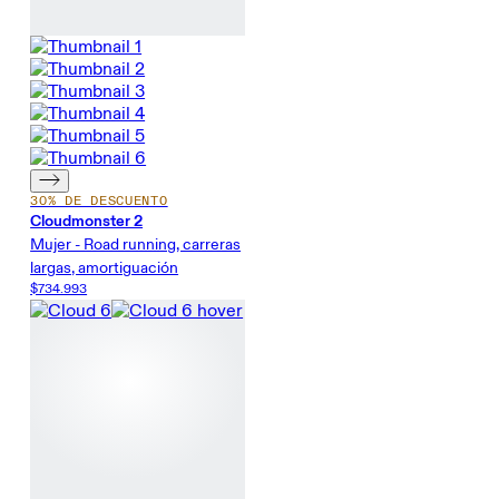
30% DE DESCUENTO
Cloudmonster 2
Mujer - Road running, carreras
largas, amortiguación
$734.993