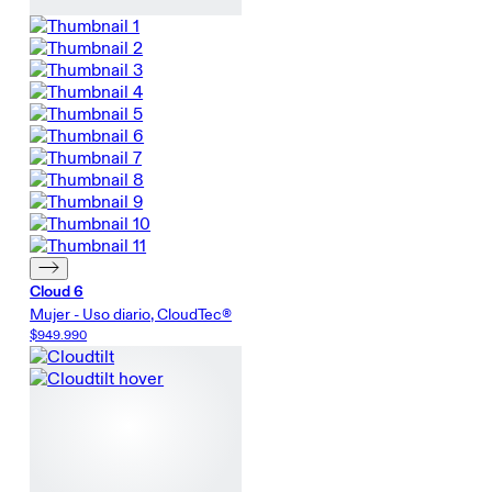
Cloud 6
Mujer - Uso diario, CloudTec®
$949.990