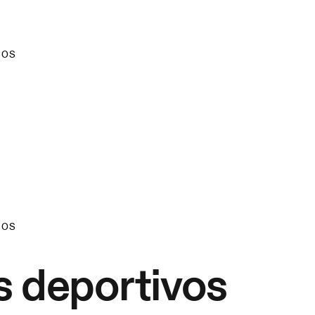
IOS
IOS
s deportivos