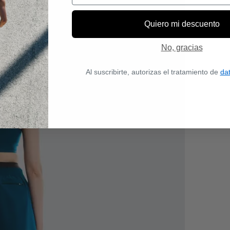
Quiero mi descuento
No, gracias
Al suscribirte, autorizas el tratamiento de
da