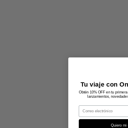
Tu viaje con O
Obtén 10% OFF en tu primera 
lanzamientos, novedades 
Email
Quiero mi