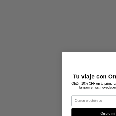
Tu viaje con O
Obtén 10% OFF en tu primera 
lanzamientos, novedades 
Email
Quiero mi