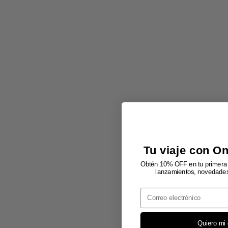
Tu viaje con O
Obtén 10% OFF en tu primera 
lanzamientos, novedades 
Email
Quiero mi