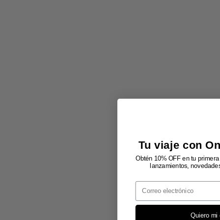
Tu viaje con O
Obtén 10% OFF en tu primera 
lanzamientos, novedades 
Email
Quiero mi