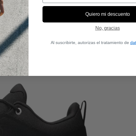
Quiero mi descuento
No, gracias
Al suscribirte, autorizas el tratamiento de
da