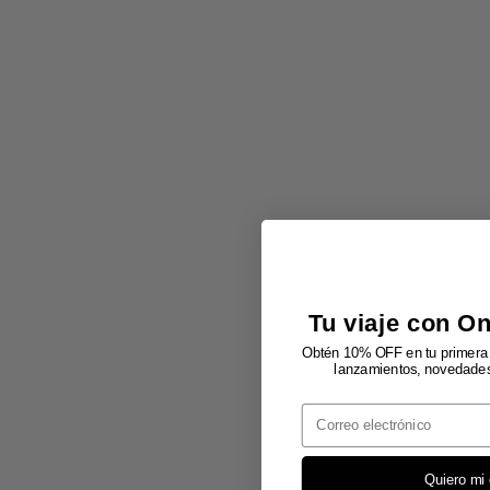
Tu viaje con O
Obtén 10% OFF en tu primera 
lanzamientos, novedades 
Email
Quiero mi