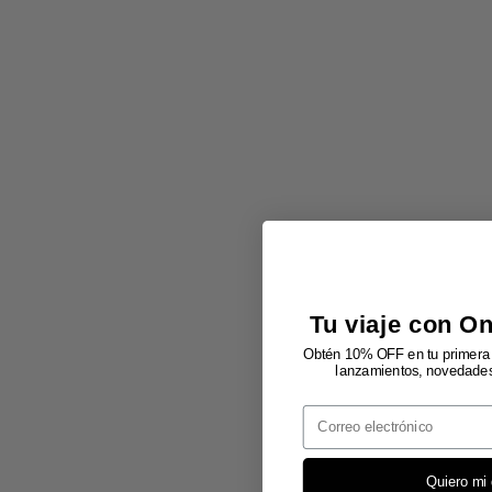
Tu viaje con O
Obtén 10% OFF en tu primera 
lanzamientos, novedades 
Email
Quiero mi