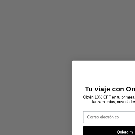
Tu viaje con O
Obtén 10% OFF en tu primera 
lanzamientos, novedades 
Email
Quiero mi