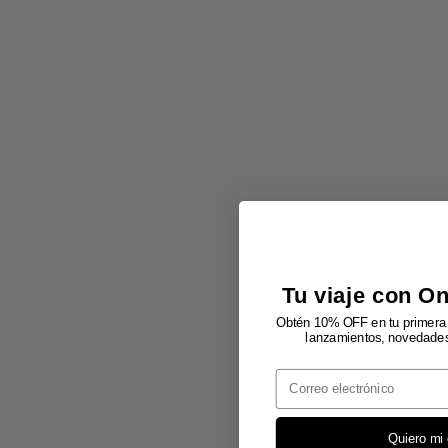
Tu viaje con O
Obtén 10% OFF en tu primera 
lanzamientos, novedades 
Email
Quiero mi