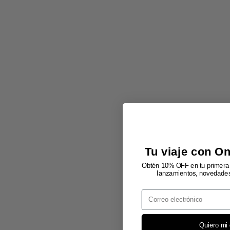
Tu viaje con O
Obtén 10% OFF en tu primera 
lanzamientos, novedades 
Email
Quiero mi