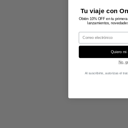
Tu viaje con O
Obtén 10% OFF en tu primera 
lanzamientos, novedades 
Email
Quiero mi
No, g
Al suscribirte, autorizas el t